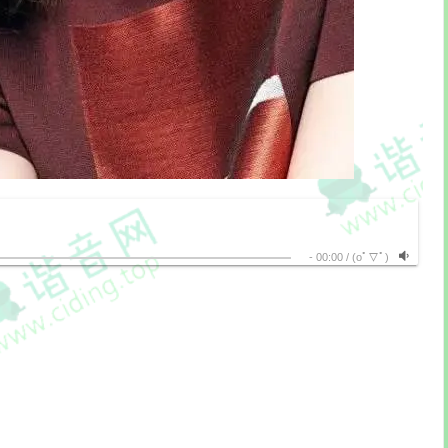
-
00:00
/
(oﾟ▽ﾟ)