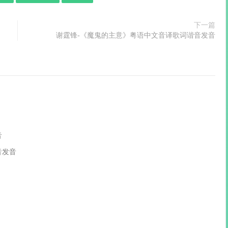
下一篇
谢霆锋-《魔鬼的主意》粤语中文音译歌词谐音发音
音
音发音