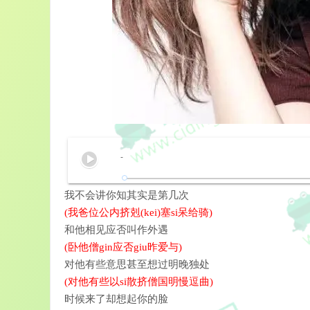
-
我不会讲你知其实是第几次
(我爸位公内挤剋(kei)塞si呆给骑)
和他相见应否叫作外遇
(卧他僧gin应否giu昨爱与)
对他有些意思甚至想过明晚独处
(对他有些以si散挤僧国明慢逗曲)
时候来了却想起你的脸