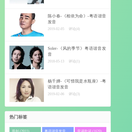
陈小春-《相依为命》-粤语谐音
发音
2019-02-05
评论(4)
Soler-《风的季节》粤语谐音发
音
2018-05-13
评论(1)
杨千嬅-《可惜我是水瓶座》-粤
语谐音发音
2019-02-06
评论(3)
热门标签
原创 (2011)
粤语谐音发音
音译歌词 (1620)