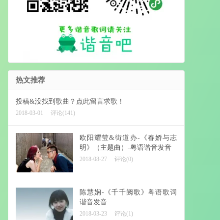
热文推荐
投稿&没找到歌曲？点此留言求歌！
2018-03-01
评论(141)
欧阳耀莹&街道办-《春娇与志
明》（主题曲）-粤语谐音发音
2018-08-27
评论(0)
陈慧娴-《千千阙歌》粤语歌词
谐音发音
2018-03-23
评论(1)