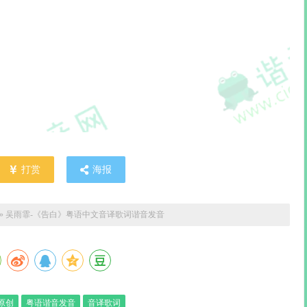
打赏
海报
»
吴雨霏-《告白》粤语中文音译歌词谐音发音
原创
粤语谐音发音
音译歌词