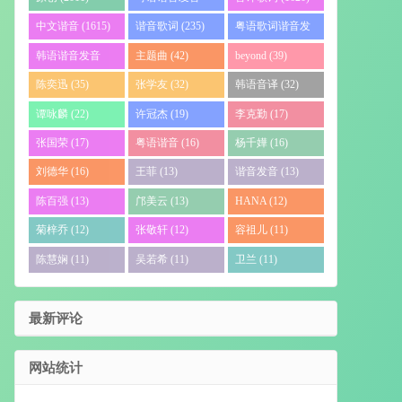
(1751)
中文谐音 (1615)
谐音歌词 (235)
粤语歌词谐音发
音 (140)
韩语谐音发音
主题曲 (42)
beyond (39)
(93)
陈奕迅 (35)
张学友 (32)
韩语音译 (32)
谭咏麟 (22)
许冠杰 (19)
李克勤 (17)
张国荣 (17)
粤语谐音 (16)
杨千嬅 (16)
刘德华 (16)
王菲 (13)
谐音发音 (13)
陈百强 (13)
邝美云 (13)
HANA (12)
菊梓乔 (12)
张敬轩 (12)
容祖儿 (11)
陈慧娴 (11)
吴若希 (11)
卫兰 (11)
最新评论
网站统计