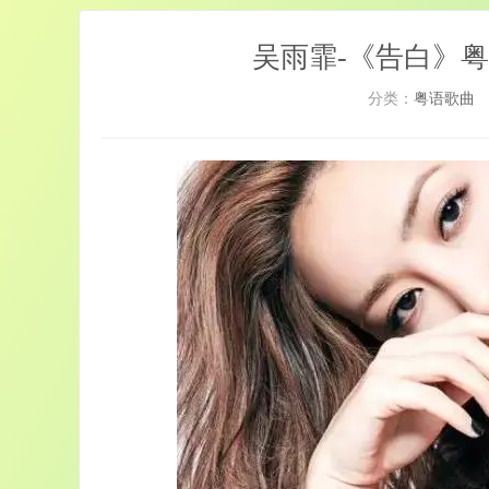
(si后来留kue僧黑内地林)
吴雨霏-《告白》
分类：
粤语歌曲