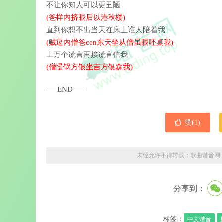
不让你知人可以更丑陋
(爸样内挤眼后以港秋楼)
直到你想不出当天在床上谁人陪着我
(贼逗内僧爸cen东天坐从僧虽眼呸桌我)
上万个谎言再接谎言信我
(僧慢锅方银坐吉方银森我)
—–END—–
赞(
1
)
未经允许不得转载：
歌曲谐音网
分享到：
标签：
中文谐音