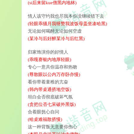
(si后来留kue僧黑内地林)
情人该守约我也尽我本份没继续错下去
(轻眼乖骚月我呀赞我波饭母盖坐凑哈黑)
无论如何喝醉无论如何空虚
(某冷与后好醉某冷与后红黑)
归家饰演你的好情人
(乖嘎赛银内地厚轻眼)
专心一意共你温存和热吻
(尊散眼以公内万存卧亦慢)
看你带着童稚的亢奋
(韩内带桌通挤地空饭)
坦白会否彻底破坏气氛
(贪把位否七呆破外黑饭)
合着眼抚心自问
(哈桌难福散挤慢)
这一种背叛无意要你伤心