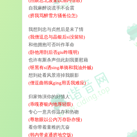
(杰眼总北波某以油内僧散)
自我麻醉说谎手不会震
(挤我骂醉雪方骚爸位怎)
我想到忠与贞然后是未了情
(我僧逗总与晶银后si没留轻)
和他拥抱可否叫作革命
(卧他用剖后否giu昨嘎明)
也许有厮杀声但此刻我要慰藉
(呀黑有si洒sing单骑和我油外贼)
想到处看风景溶掉我眼影
(僧逗曲韩疯ging用丢我难应)
归家饰演你的好情人
(乖嘎赛银内地厚轻眼)
专心一意共你温存和热吻
(尊散眼以公内万存卧亦慢)
看你带着童稚的亢奋
(韩内带桌通挤地空饭)