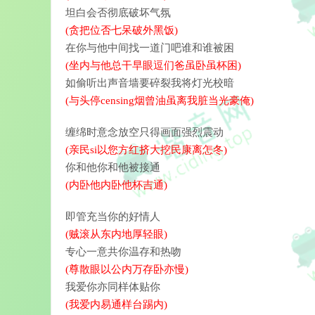
坦白会否彻底破坏气氛
(贪把位否七呆破外黑饭)
在你与他中间找一道门吧谁和谁被困
(坐内与他总干早眼逗们爸虽卧虽杯困)
如偷听出声音墙要碎裂我将灯光校暗
(与头停censing烟曾油虽离我脏当光豪俺)
缠绵时意念放空只得画面强烈震动
(亲民si以您方红挤大挖民康离怎冬)
你和他你和他被接通
(内卧他内卧他杯吉通)
即管充当你的好情人
(贼滚从东内地厚轻眼)
专心一意共你温存和热吻
(尊散眼以公内万存卧亦慢)
我爱你亦同样体贴你
(我爱内易通样台踢内)