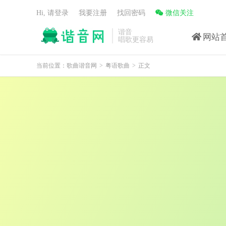
Hi, 请登录
我要注册
找回密码
微信关注
谐音
网站
唱歌更容易
当前位置：
歌曲谐音网
>
粤语歌曲
>
正文
我不会讲你知其实是第几次
(我爸位公内挤剋(kei)塞si呆给骑)
和他相见应否叫作外遇
(卧他僧gin应否giu昨爱与)
对他有些意思甚至想过明晚独处
(对他有些以si散挤僧国明慢逗曲)
时候来了却想起你的脸