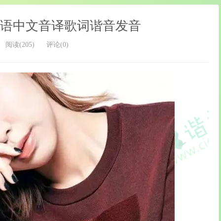
粤语中文音译歌词谐音发音
阅读(205)
评论(0)