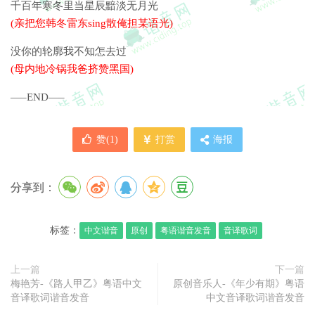
千百年寒冬里当星辰黯淡无月光
(亲把您韩冬雷东sing散俺担某语光)
没你的轮廓我不知怎去过
(母内地冷锅我爸挤赞黑国)
—–END—–
赞(
1
)
打赏
海报
分享到：
标签：
中文谐音
原创
粤语谐音发音
音译歌词
上一篇
下一篇
梅艳芳-《路人甲乙》粤语中文
原创音乐人-《年少有期》粤语
音译歌词谐音发音
中文音译歌词谐音发音