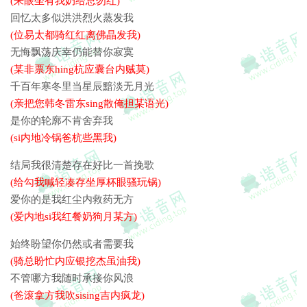
(来眼坐有我奶给总勿红)
回忆太多似洪洪烈火蒸发我
(位易太都骑红红离佛晶发我)
无悔飘荡庆幸仍能替你寂寞
(某非票东hing杭应囊台内贼莫)
千百年寒冬里当星辰黯淡无月光
(亲把您韩冬雷东sing散俺担某语光)
是你的轮廓不肯舍弃我
(si内地冷锅爸杭些黑我)
结局我很清楚存在好比一首挽歌
(给勾我喊轻凑存坐厚杯眼骚玩锅)
爱你的是我红尘内救药无方
(爱内地si我红餐奶狗月某方)
始终盼望你仍然或者需要我
(骑总盼忙内应银挖杰虽油我)
不管哪方我随时承接你风浪
(爸滚拿方我吹sising吉内疯龙)