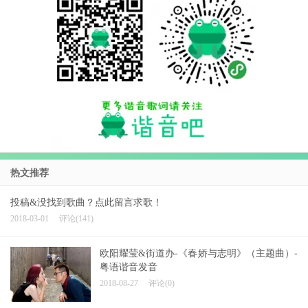
热文推荐
投稿&没找到歌曲？点此留言求歌！
2018-03-01
评论(141)
欧阳耀莹&街道办-《春娇与志明》（主题曲）-
粤语谐音发音
2018-08-27
评论(0)