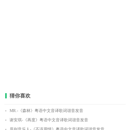
猜你喜欢
MR.-《森林》粤语中文音译歌词谐音发音
谢安琪-《再度》粤语中文音译歌词谐音发音
原创音乐人-《不该用情》粤语中文音译歌词谐音发音