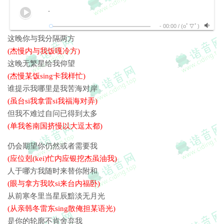
(单我爸南国挤慢以大逗太都)
-
-
00:00
/
(oﾟ▽ﾟ)
这晚你与我分隔两方
(杰慢内与我饭嘎冷方)
这晚无繁星给我仰望
(杰慢某饭sing卡我样忙)
谁提示我哪里是我苦海对岸
(虽台si我拿雷si我福海对弄)
但我不难过自问已得到太多
(单我爸南国挤慢以大逗太都)
仍会期望你仍然或者需要我
(应位剋(kei)忙内应银挖杰虽油我)
人于哪方我随时来替你附和
(眼与拿方我吹si来台内福卧)
从前寒冬里当星辰黯淡无月光
(从亲韩冬雷东sing散俺担某语光)
是你的轮廓不肯舍弃我