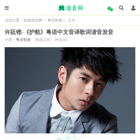
当前位置：
歌曲谐音网
>
粤语歌曲
>
正文
许廷铿-《护航》粤语中文音译歌词谐音发音
分类：
粤语歌曲
阅读(228)
评论(0)
这晚你与我分隔两方
(杰慢内与我饭嘎冷方)
这晚无繁星给我仰望
(杰慢某饭sing卡我样忙)
谁提示我哪里是我苦海对岸
(虽台si我拿雷si我福海对弄)
但我不难过自问已得到太多