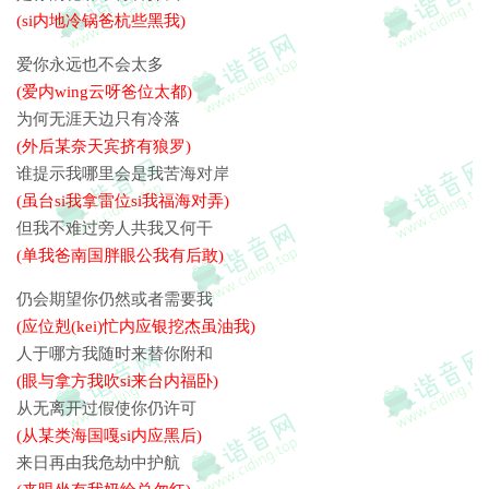
(si内地冷锅爸杭些黑我)
爱你永远也不会太多
(爱内wing云呀爸位太都)
为何无涯天边只有冷落
(外后某奈天宾挤有狼罗)
谁提示我哪里会是我苦海对岸
(虽台si我拿雷位si我福海对弄)
但我不难过旁人共我又何干
(单我爸南国胖眼公我有后敢)
仍会期望你仍然或者需要我
(应位剋(kei)忙内应银挖杰虽油我)
人于哪方我随时来替你附和
(眼与拿方我吹si来台内福卧)
从无离开过假使你仍许可
(从某类海国嘎si内应黑后)
来日再由我危劫中护航