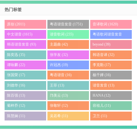
热门标签
原创 (2011)
粤语谐音发音 (1751)
音译歌词 (1620)
中文谐音 (1615)
谐音歌词 (235)
粤语歌词谐音发音
(140)
韩语谐音发音 (93)
主题曲 (42)
beyond (39)
陈奕迅 (35)
张学友 (32)
韩语音译 (32)
谭咏麟 (22)
许冠杰 (19)
李克勤 (17)
张国荣 (17)
粤语谐音 (16)
杨千嬅 (16)
刘德华 (16)
王菲 (13)
谐音发音 (13)
陈百强 (13)
邝美云 (13)
HANA (12)
菊梓乔 (12)
张敬轩 (12)
容祖儿 (11)
陈慧娴 (11)
吴若希 (11)
卫兰 (11)
最新评论