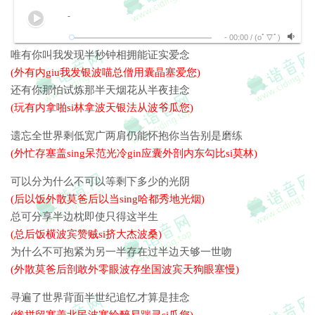
-
-
00:00
/
(oﾟ▽ﾟ)
唯有你叫我发现半秒钟相拥能证实爱念
(外有内giu我发银波喵总僧用囊晶塞爱您)
还有你那怕试炼那半天烟花从半夜挂念
(玩有内拿啪si林拿波天银法从波爷瓜您)
遗忘全世界剩低宽广两肩仍能怀抱你当告别是磨练
(外忙存塞盖sing呆范光冷gin应囊外剖内东勾比si莫林)
可以分为什么不可以等剩下多少的光阴
(后以饭外散莫爸后以当sing哈都秀地光烟)
总可分享半边枕即使只得这半生
(总后饭横波宾赞贼si挤大杰波桑)
为什么不可抱紧为另一半存在过半边天够一世吻
(外散莫爸后剖敢外零眼波存坐国波宾天狗眼塞慢)
寻遍了世界背面半世纪追忆才算是挂念