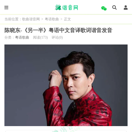
当前位置：
歌曲谐音网
>
粤语歌曲
>
正文
陈晓东-《另一半》粤语中文音译歌词谐音发音
分类：
粤语歌曲
阅读(173)
评论(0)
唯有你叫我发现半秒钟相拥能证实爱念
(外有内giu我发银波喵总僧用囊晶塞爱您)
还有你那怕试炼那半天烟花从半夜挂念
(玩有内拿啪si林拿波天银法从波爷瓜您)