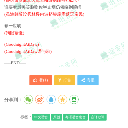
(惨拼留塞盖北民波塞给醉易踹寻si瓜您)
谁要看最美笑脸吻你半支烟仍领略到缠绵
(虽油韩醉没秀林慢内波挤银应零落逗亲民)
够一世吻
(狗眼塞慢)
(GoodnightAtDaw)
(GoodnightAtDaw语与班)
—–END—–
赞(
1
)
打赏
海报
分享到：
标签：
中文谐音
原创
粤语谐音发音
音译歌词