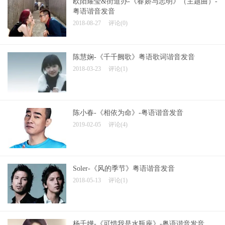
欧阳耀莹&街道办-《春娇与志明》（主题曲）-
粤语谐音发音
2018-08-27
评论(0)
陈慧娴-《千千阙歌》粤语歌词谐音发音
2018-03-23
评论(1)
陈小春-《相依为命》-粤语谐音发音
2019-02-05
评论(4)
Soler-《风的季节》粤语谐音发音
2018-05-13
评论(1)
杨千嬅-《可惜我是水瓶座》-粤语谐音发音