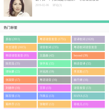
2019-02-06
评论(3)
热门标签
原创 (2011)
粤语谐音发音 (1751)
音译歌词 (1620)
中文谐音 (1615)
谐音歌词 (235)
粤语歌词谐音发音
(140)
韩语谐音发音 (93)
主题曲 (42)
beyond (39)
陈奕迅 (35)
张学友 (32)
韩语音译 (32)
谭咏麟 (22)
许冠杰 (19)
李克勤 (17)
张国荣 (17)
粤语谐音 (16)
杨千嬅 (16)
刘德华 (16)
王菲 (13)
谐音发音 (13)
陈百强 (13)
邝美云 (13)
HANA (12)
菊梓乔 (12)
张敬轩 (12)
容祖儿 (11)