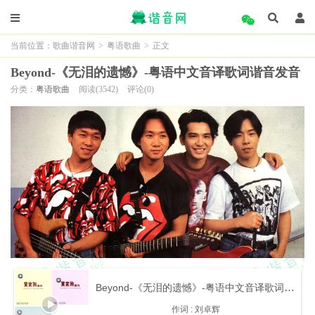
当前位置：
歌曲谐音网
>
粤语歌曲
>
正文
Beyond-《无泪的遗憾》-粤语中文音译歌词谐音发音
分类：
粤语歌曲
阅读(3542)
评论(0)
终于漫长岁月现已仿佛像流水
(宗鱼满层岁与因一放法葬漏岁)
我不知道拥抱你已是谁
(窝八及豆勇pou內一si岁)
多少梦和往事又再依稀在回想
Beyond-《无泪的遗憾》-粤语中文音译歌词谐音发音
(豆修猛我王si又作一嘿作为seng)
作词 : 刘卓辉
我不应再说只有你作伴随