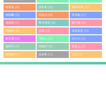
陈奕迅 (35)
张学友 (32)
韩语音译 (32)
谭咏麟 (22)
许冠杰 (19)
李克勤 (17)
张国荣 (17)
粤语谐音 (16)
杨千嬅 (16)
刘德华 (16)
王菲 (13)
谐音发音 (13)
陈百强 (13)
邝美云 (13)
HANA (12)
菊梓乔 (12)
张敬轩 (12)
容祖儿 (11)
陈慧娴 (11)
吴若希 (11)
卫兰 (11)
最新评论
网站统计
日志总数：
6987
评论总数：
580
标签总数：
1535
分类总数：
9