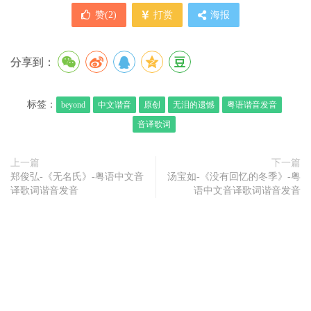
赞(
2
)
打赏
海报
分享到：
标签：
beyond
中文谐音
原创
无泪的遗憾
粤语谐音发音
音译歌词
上一篇
下一篇
郑俊弘-《无名氏》-粤语中文音
汤宝如-《没有回忆的冬季》-粤
译歌词谐音发音
语中文音译歌词谐音发音