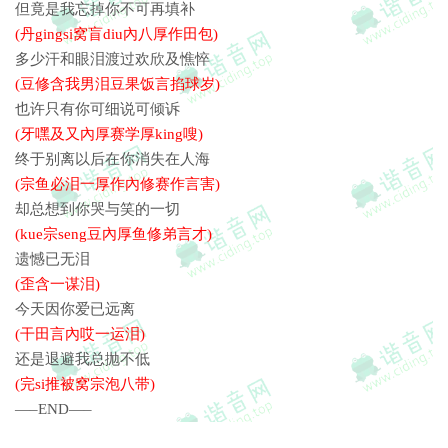
梦想渐近 疲倦了只感到枯燥
但竟是我忘掉你不可再填补
(kue宗seng豆內厚鱼修弟言才)
但竟是我 忘掉你不可再填补
(丹gingsi窝盲diu內八厚作田包)
今天因你爱已远离
遗憾已无泪
多少汗和眼泪渡过欢欣及憔悴
还是退避
(歪含一谋泪)
(豆修含我男泪豆果饭言掐球岁)
我总抛不低
今天因你爱已远离
昨天是你 陪伴我伤心与苦恼
也许只有你可细说可倾诉
(干田言內哎一运泪)
是否话过 明日将可给你弥补
(牙嘿及又內厚赛学厚king嗖)
梦想渐近 疲倦了只感到枯燥
还是退避我总抛不低
终于别离以后在你消失在人海
但竟是我 忘掉你不可再填补
(完si推被窝宗泡八带)
(宗鱼必泪一厚作內修赛作言害)
昨天是你 陪伴我伤心与苦恼
—–END—–
是否话过 明日将可给你弥补
却总想到你哭与笑的一切
梦想渐近 疲倦了只感到枯燥
(kue宗seng豆內厚鱼修弟言才)
但竟是我 忘掉你不可再填补
遗憾已无泪
(歪含一谋泪)
今天因你爱已远离
(干田言內哎一运泪)
还是退避我总抛不低
(完si推被窝宗泡八带)
—–END—–