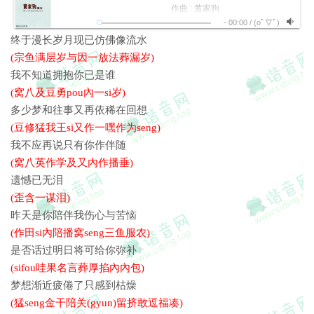
作曲 : 黄家驹
(窝八英作学及又內作播垂)
编曲：Beyond
-
00:00
/
(oﾟ▽ﾟ)
遗憾已无泪
终于漫长岁月
终于漫长岁月现已仿佛像流水
(歪含一谋泪)
现已彷佛像流水
(宗鱼满层岁与因一放法葬漏岁)
我不知道 拥抱你 已是谁
昨天是你陪伴我伤心与苦恼
我不知道拥抱你已是谁
多少梦和往事
(作田si內陪播窝seng三鱼服农)
(窝八及豆勇pou內一si岁)
又再依稀在回想
是否话过明日将可给你弥补
我不应再说 只有你 作伴随
多少梦和往事又再依稀在回想
(sifou哇果名言葬厚掐內內包)
遗憾已无泪
(豆修猛我王si又作一嘿作为seng)
昨天是你 陪伴我伤心与苦恼
梦想渐近疲倦了只感到枯燥
我不应再说只有你作伴随
是否话过 明日将可给你弥补
(猛seng金干陪关(gyun)留挤敢逗福凑)
(窝八英作学及又內作播垂)
梦想渐近 疲倦了只感到枯燥
但竟是我忘掉你不可再填补
但竟是我 忘掉你不可再填补
遗憾已无泪
(丹gingsi窝盲diu內八厚作田包)
多少汗和眼泪
(歪含一谋泪)
渡过欢欣及憔悴
多少汗和眼泪渡过欢欣及憔悴
昨天是你陪伴我伤心与苦恼
也许只有你 可细说 可倾诉
(豆修含我男泪豆果饭言掐球岁)
(作田si內陪播窝seng三鱼服农)
终于别离以后
也许只有你可细说可倾诉
在你消失在人海
是否话过明日将可给你弥补
(牙嘿及又內厚赛学厚king嗖)
却总想到你 哭与笑 的一切
(sifou哇果名言葬厚掐內內包)
遗憾已无泪
终于别离以后在你消失在人海
梦想渐近疲倦了只感到枯燥
昨天是你 陪伴我伤心与苦恼
(宗鱼必泪一厚作內修赛作言害)
(猛seng金干陪关(gyun)留挤敢逗福凑)
是否话过 明日将可给你弥补
却总想到你哭与笑的一切