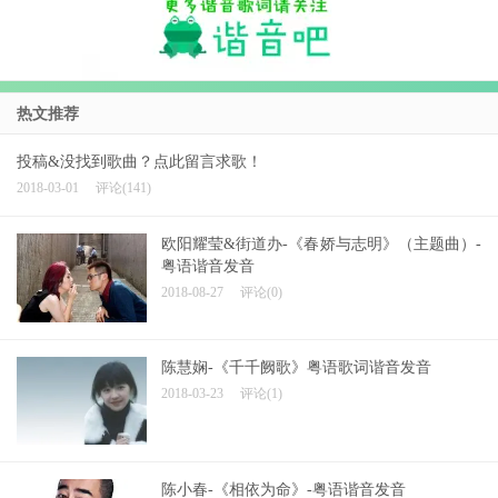
热文推荐
投稿&没找到歌曲？点此留言求歌！
2018-03-01
评论(141)
欧阳耀莹&街道办-《春娇与志明》（主题曲）-
粤语谐音发音
2018-08-27
评论(0)
陈慧娴-《千千阙歌》粤语歌词谐音发音
2018-03-23
评论(1)
陈小春-《相依为命》-粤语谐音发音