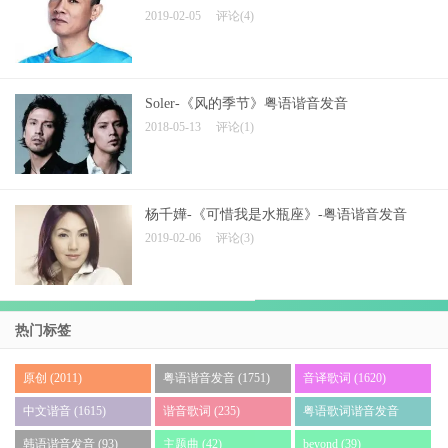
2019-02-05
评论(4)
Soler-《风的季节》粤语谐音发音
2018-05-13
评论(1)
杨千嬅-《可惜我是水瓶座》-粤语谐音发音
2019-02-06
评论(3)
热门标签
原创 (2011)
粤语谐音发音 (1751)
音译歌词 (1620)
中文谐音 (1615)
谐音歌词 (235)
粤语歌词谐音发音
(140)
韩语谐音发音 (93)
主题曲 (42)
beyond (39)